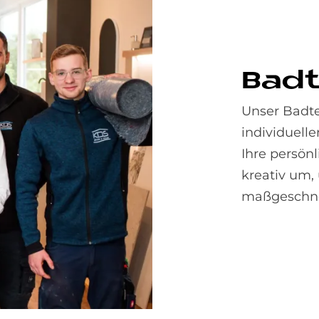
Bad­
Unser Badte
individuell
Ihre persön
kreativ um,
maßgeschnei