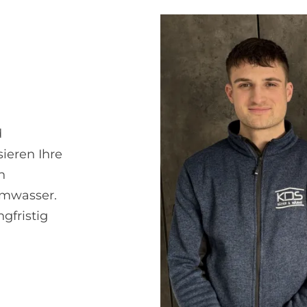
d
ieren Ihre
n
rmwasser.
gfristig