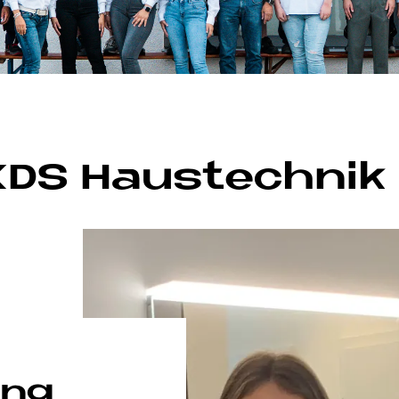
DS Haus­tech­nik 
ung