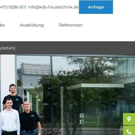
471) 9338-0
info@kds-haustechnik.de
Anfrage
bs
Ausbildung
Referenzen
szeiten)