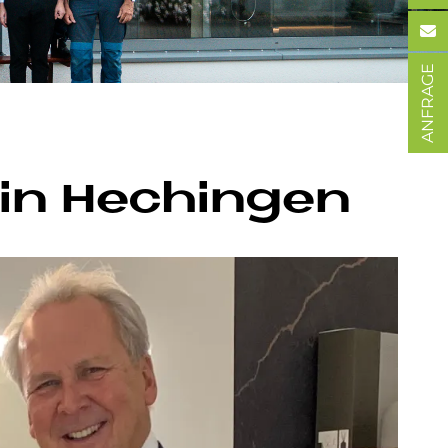
ANFRAGE
in He­chin­gen