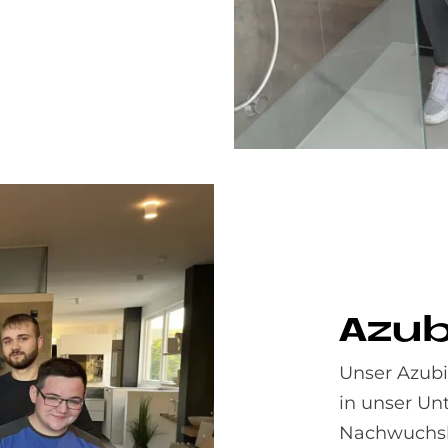
Azu­
Unser Azubi
in unser Un
Nachwuchskr