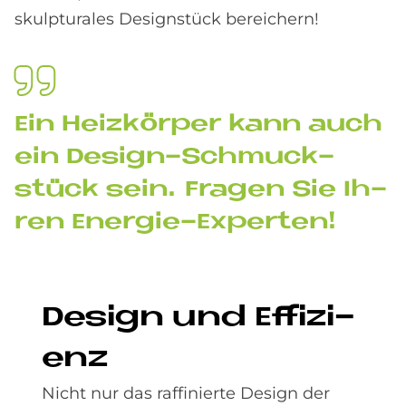
skulpturales Designstück bereichern!
Ein Heiz­kör­per kann auch
ein De­sign-Schmuck­
stück sein. Fra­gen Sie Ih­
ren En­er­gie-Ex­per­ten!
De­sign und Ef­fi­zi­
enz
Nicht nur das raffinierte Design der