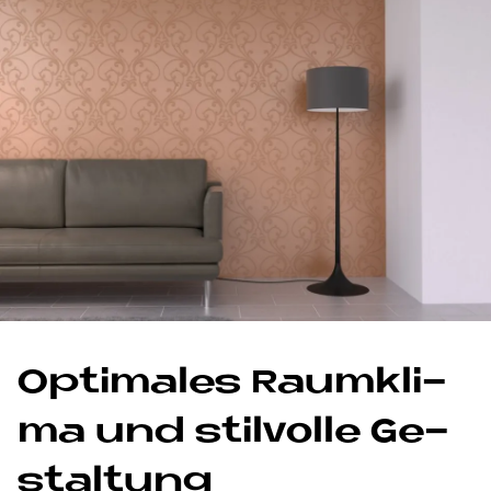
Op­ti­ma­les Raum­kli­
ma und stil­vol­le Ge­
stal­tung