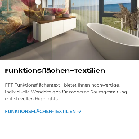
Funk­ti­ons­flä­chen-Tex­ti­li­en
FFT Funktionsflächentextil bietet Ihnen hochwertige,
individuelle Wanddesigns für moderne Raumgestaltung
mit stilvollen Highlights.
FUNK­TI­ONS­FLÄ­CHEN-TEX­TI­LI­EN