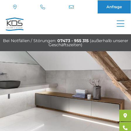
Anfrage
Direkt
zum
Bei Notfällen / Störungen:
07473 - 955 315
(außerhalb unserer
Inhalt
Geschäftszeiten)