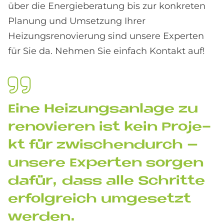
über die Energieberatung bis zur konkreten
Planung und Umsetzung Ihrer
Heizungsrenovierung sind unsere Experten
für Sie da. Nehmen Sie einfach Kontakt auf!
Eine Hei­zungs­an­la­ge zu
re­no­vie­ren ist kein Pro­je­
kt für zwi­schen­durch –
un­se­re Ex­per­ten sor­gen
da­für, dass alle Schrit­te
er­folg­reich um­ge­set­zt
wer­den.