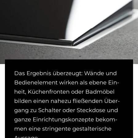
Das Ergebnis überzeugt: Wände und
Bedien­ele­ment wirken als ebene Ein­
heit, Küchen­­fron­­ten oder Bad­möbel
bilden einen nahezu fließen­­den Über­
gang zu Schalter oder Steck­dose und
ganze Ein­­richtungs­­kon­­zep­te be­kom­
men eine stringente ge­stalterische
Aussage.