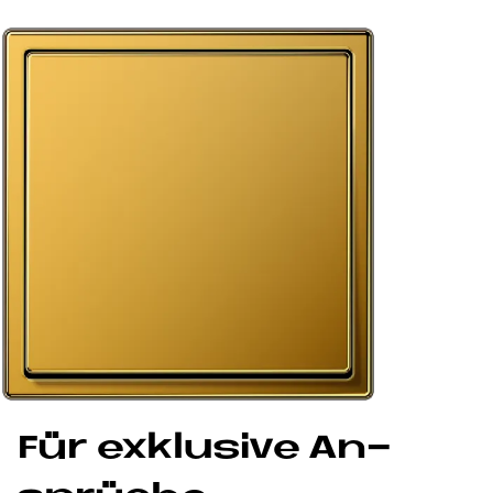
Für ex­klu­si­ve An­