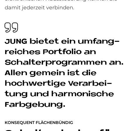
damit jederzeit verbinden.
JUNG bie­tet ein um­fang­
rei­ches Port­fo­lio an
Schal­ter­pro­gram­men an.
Al­len ge­mein ist die
hoch­wer­ti­ge Ver­ar­bei­
tung und har­mo­ni­sche
Farb­ge­bung.
KONSEQUENT FLÄCHENBÜNDIG