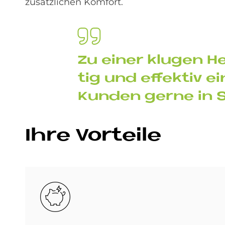
zusätzlichen Komfort.
Zu ei­ner klu­gen 
tig und ef­fek­tiv ei
Kun­den ger­ne in
Ihre Vor­teile
Bild