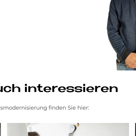
h in­ter­es­sie­ren
modernisierung finden Sie hier: