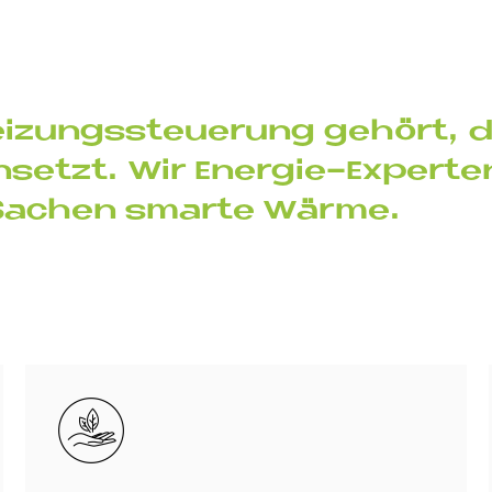
Hei­zungs­steue­rung ge­hört,
n­set­zt. Wir En­er­gie-Ex­per­te
 Sa­chen smar­te Wär­me.
Bild