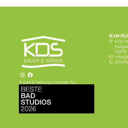
Kont
KDS H
Holger
72379
info@k
(07471
© bad & heizung concept AG
Bild