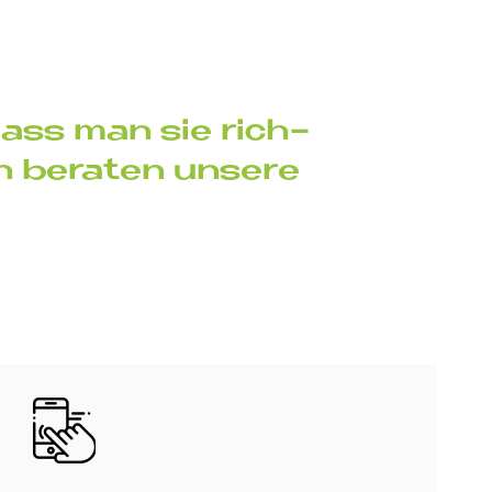
 dass man sie rich­
n be­ra­ten un­se­re
Bild