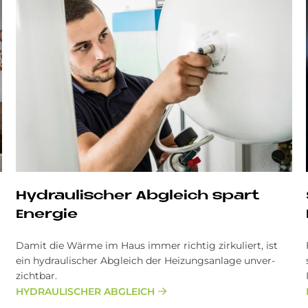
Hydraulischer Abgleich spart
Energie
Da­mit die Wär­me im Haus im­mer rich­tig zir­ku­liert, ist
ein hy­drau­li­scher Ab­gleich der Hei­zungs­an­la­ge un­ver­
zicht­bar.
HYDRAULISCHER ABGLEICH