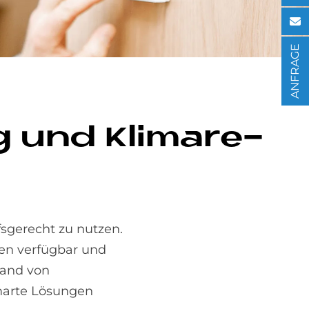
ANFRAGE
ng und Kli­ma­re­
sgerecht zu nutzen.
en verfügbar und
hand von
smarte Lösungen