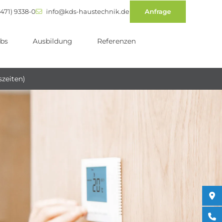
471) 9338-0
info@kds-haustechnik.de
Anfrage
bs
Ausbildung
Referenzen
szeiten)