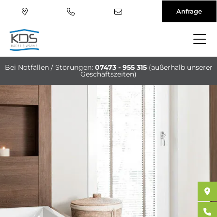
Anfrage
Direkt
zum
Bei Notfällen / Störungen:
07473 - 955 315
(außerhalb unserer
Inhalt
Geschäftszeiten)