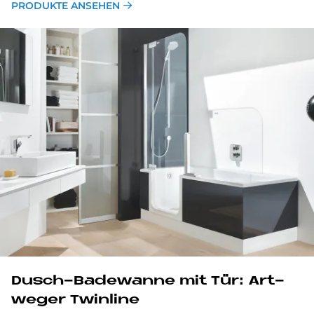
PRODUKTE ANSEHEN
Dusch-Ba­de­wan­ne mit Tür: Art­
we­ger Twin­li­ne