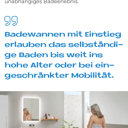
unabhängiges Badeerlebnis.
Ba­de­wan­nen mit Ein­stieg
er­lau­ben das selb­stän­di­
ge Ba­den bis weit ins
hohe Al­ter oder bei ein­
ge­schränk­ter Mo­bi­li­tät.